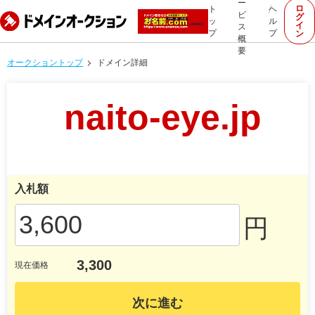
ー
ロ
ト
ヘ
ビ
グ
ッ
ル
イ
ス
プ
プ
ン
概
要
オークショントップ
ドメイン詳細
naito-eye.jp
入札額
円
3,300
現在価格
次に進む